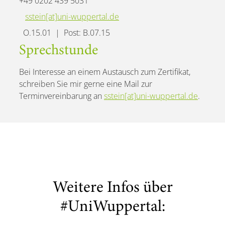
+49 0202 439 5031
sstein[at]uni-wuppertal.de
O.15.01 | Post: B.07.15
Sprechstunde
Bei Interesse an einem Austausch zum Zertifikat,
schreiben Sie mir gerne eine Mail zur
Terminvereinbarung an
sstein[at]uni-wuppertal.de
.
Weitere Infos über
#UniWuppertal: